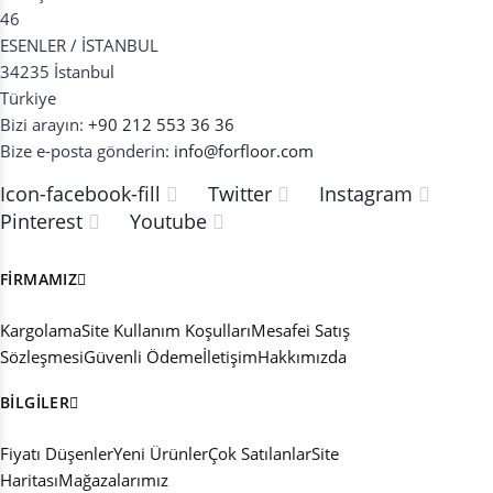
46
ESENLER / İSTANBUL
34235 İstanbul
Türkiye
Bizi arayın:
+90 212 553 36 36
Bize e-posta gönderin:
info@forfloor.com
Icon-facebook-fill
Twitter
Instagram
Pinterest
Youtube
FIRMAMIZ
Kargolama
Site Kullanım Koşulları
Mesafei Satış
Sözleşmesi
Güvenli Ödeme
İletişim
Hakkımızda
BILGILER
Fiyatı Düşenler
Yeni Ürünler
Çok Satılanlar
Site
Haritası
Mağazalarımız