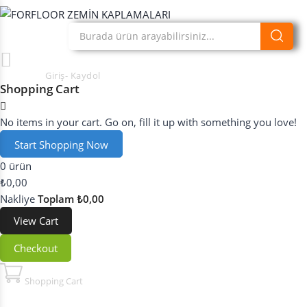
Hesabım
Giriş- Kaydol
Shopping Cart
No items in your cart. Go on, fill it up with something you love!
Start Shopping Now
0 ürün
₺0,00
Nakliye
Toplam
₺0,00
View Cart
Checkout
Shopping Cart
My Cart