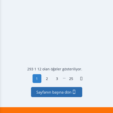
293 1 12 olan öğeler gösteriliyor.
…
1
2
3
25

Sayfanın başına dön