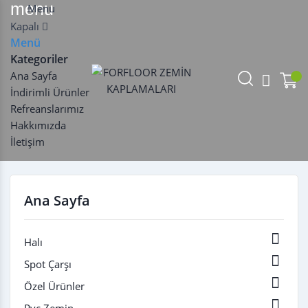
menu
Menu
Kapalı
Menü
Kategoriler
Ana Sayfa
İndirimli Ürünler
Refreanslarımız
Hakkımızda
İletişim
Ana Sayfa

Halı

Spot Çarşı

Özel Ürünler
