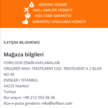
GÜVENLI ÖDEME
HIZLI NAKLIYE HIZMETI
HIZLI IADE GARANTISI
GARANTILI UYGULAMA HIZMETI
İLETIŞIM BILGIERIMIZ
Mağaza bilgileri
FORFLOOR ZEMİN KAPLAMALARI
ORUÇREİS MAH. TEKSTİLKENT CAD. TEKSTİLKENT A 2 BLOK
NO 46
ESENLER / İSTANBUL
34235 İstanbul
Türkiye
Bizi arayın:
+90 212 553 36 36
Bize e-posta gönderin:
info@forfloor.com