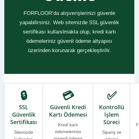
FORFLOOR’da alışverişlerinizi güvenle
yapabilirsiniz. Web sitemizde SSL güvenlik
sertifikası kullanılmakta olup, kredi kartı
ödemeleriniz güvenli ödeme altyapısı
üzerinden korunarak gerçekleştirilir.
🔒
💳
✅
SSL
Güvenli Kredi
Kontrollü
Güvenlik
Kartı Ödemesi
İşlem
Sertifikası
Süreci
Kredi kartı
F
ödemelerinizi
Sitemizde
Sipariş ve
güvenli ödeme