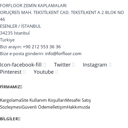
FORFLOOR ZEMİN KAPLAMALARI
ORUÇREİS MAH. TEKSTİLKENT CAD. TEKSTİLKENT A 2 BLOK NO
46
ESENLER / İSTANBUL
34235 İstanbul
Türkiye
Bizi arayın:
+90 212 553 36 36
Bize e-posta gönderin:
info@forfloor.com
Icon-facebook-fill
Twitter
Instagram
Pinterest
Youtube
FIRMAMIZ
Kargolama
Site Kullanım Koşulları
Mesafei Satış
Sözleşmesi
Güvenli Ödeme
İletişim
Hakkımızda
BILGILER