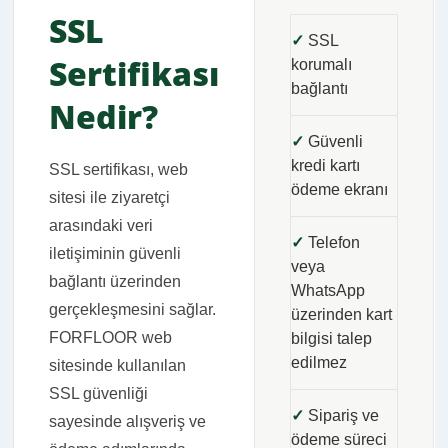
SSL
✓
SSL
Sertifikası
korumalı
bağlantı
Nedir?
✓
Güvenli
kredi kartı
SSL sertifikası, web
ödeme ekranı
sitesi ile ziyaretçi
arasındaki veri
✓
Telefon
iletişiminin güvenli
veya
bağlantı üzerinden
WhatsApp
gerçekleşmesini sağlar.
üzerinden kart
FORFLOOR web
bilgisi talep
edilmez
sitesinde kullanılan
SSL güvenliği
✓
Sipariş ve
sayesinde alışveriş ve
ödeme süreci