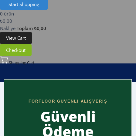
Start Shopping
0 ürün
Now
₺0,00
Nakliye
Toplam
₺0,00
View Cart
Checkout
Shopping Cart
FORFLOOR GÜVENLİ ALIŞVERİŞ
Güvenli
Ödeme