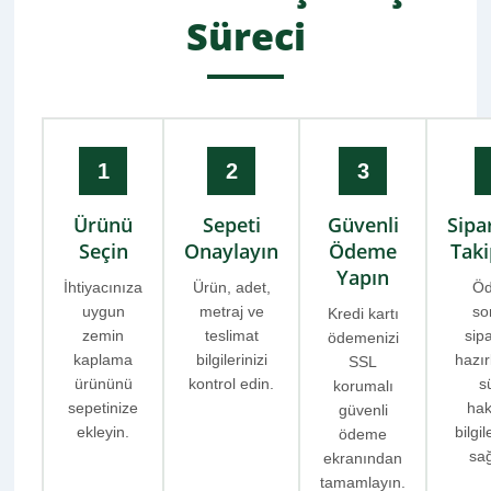
Süreci
1
2
3
Ürünü
Sepeti
Güvenli
Sipar
Seçin
Onaylayın
Ödeme
Taki
Yapın
İhtiyacınıza
Ürün, adet,
Ö
uygun
metraj ve
so
Kredi kartı
zemin
teslimat
sipa
ödemenizi
kaplama
bilgilerinizi
hazır
SSL
ürününü
kontrol edin.
s
korumalı
sepetinize
hak
güvenli
ekleyin.
bilgi
ödeme
sağ
ekranından
tamamlayın.