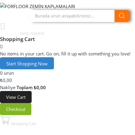
Hesabım
Giriş- Kaydol
Shopping Cart
No items in your cart. Go on, fill it up with something you love!
Start Shopping Now
0 ürün
₺0,00
Nakliye
Toplam
₺0,00
View Cart
Checkout
Shopping Cart
My Cart