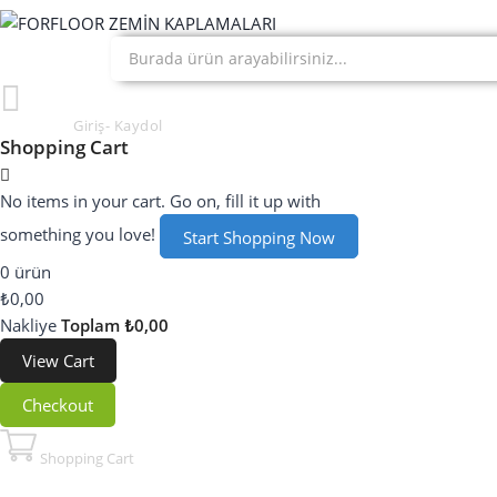
Hesabım
Giriş- Kaydol
Shopping Cart
No items in your cart. Go on, fill it up with
something you love!
Start Shopping Now
0 ürün
₺0,00
Nakliye
Toplam
₺0,00
View Cart
Checkout
Shopping Cart
My Cart