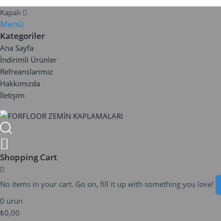
Kapalı
Menü
Kategoriler
Ana Sayfa
İndirimli Ürünler
Refreanslarımız
Hakkımızda
İletişim
Shopping Cart
No items in your cart. Go on, fill it up with something you love!
0 ürün
₺0,00