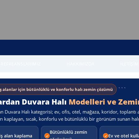
REFREANSLARIMIZ
HAKKIMIZDA
İLETIŞIM
```
ş alanlar için bütünlüklü ve konforlu halı zemin çözümü
rdan Duvara Halı
Modelleri ve Zem
 Duvara Halı kategorisi; ev, ofis, otel, mağaza, koridor, toplantı 
kaplayan, sıcak, konforlu ve bütünlüklü bir görünüm sunan halı s
Bütünlüklü zemin
iş alan kaplama
Ev ve otel kul