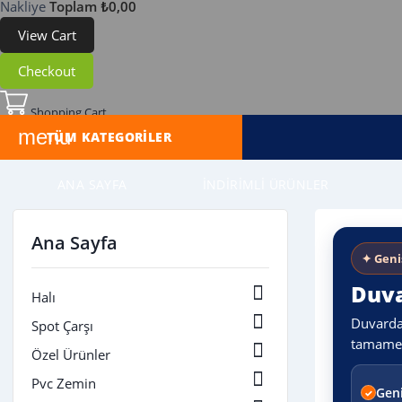
Nakliye
Toplam
₺0,00
View Cart
Checkout
Shopping Cart
menu
TÜM KATEGORILER
ANA SAYFA
İNDIRIMLI ÜRÜNLER
Ana Sayfa
✦ Geni
Duva

Halı

Duvardan
Spot Çarşı
tamamen 

Özel Ürünler

Pvc Zemin
Gen