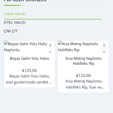
FUAR HALISI
OTEL HALISI
ÇIM ÇIT
Beyaz Gelin Yolu Halısı
Kısa Metraj Naylonlu
Halıfleks Rip
₺125,00
₺125,00
Beyaz Gelin Yolu Halısı,
Kısa Metraj Naylonlu
özel günlerinizde zarafet ve
Halıfleks Rip, fuar ve
şıklığı ön plana çıkaran özel
organizasyonlar için
bir zemin kaplamasıdır.
tasarlanmış pratik ve şık bir
Naylonlu üst yapısı
zemin kaplama çözümüdür.
sayesinde kirlenmeyi önler,
Kırmızı, siyah, gri, mavi,
uzun süre temiz ve yeni