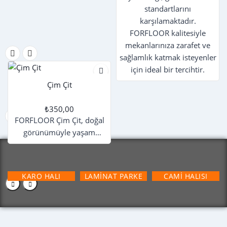
standartlarını
karşılamaktadır.
FORFLOOR kalitesiyle
mekanlarınıza zarafet ve
sağlamlık katmak isteyenler
için ideal bir tercihtir.
Çim Çit
₺350,00
FORFLOOR Çim Çit, doğal
görünümüyle yaşam
alanlarınıza estetik ve
fonksiyonel çözümler
sunar. Bahçe, teras, balkon
KARO HALI
LAMINAT PARKE
CAMI HALISI
ve kurumsal alanlarda
mahremiyet sağlar, dış
mekanlara canlılık katar. UV
korumalı yapısıyla dayanıklı