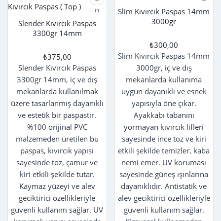
Slim Kıvırcık Paspas 14mm
3000gr
Slender Kıvırcık Paspas
3300gr 14mm
₺300,00
Slim Kıvırcık Paspas 14mm
₺375,00
Slender Kıvırcık Paspas
3000gr, iç ve dış
3300gr 14mm, iç ve dış
mekanlarda kullanıma
mekanlarda kullanılmak
uygun dayanıklı ve esnek
üzere tasarlanmış dayanıklı
yapısıyla öne çıkar.
ve estetik bir paspastır.
Ayakkabı tabanını
%100 orijinal PVC
yormayan kıvırcık lifleri
malzemeden üretilen bu
sayesinde ince toz ve kiri
paspas, kıvırcık yapısı
etkili şekilde temizler, kaba
sayesinde toz, çamur ve
nemi emer. UV koruması
kiri etkili şekilde tutar.
sayesinde güneş ışınlarına
Kaymaz yüzeyi ve alev
dayanıklıdır. Antistatik ve
geciktirici özellikleriyle
alev geciktirici özellikleriyle
güvenli kullanım sağlar. UV
güvenli kullanım sağlar.