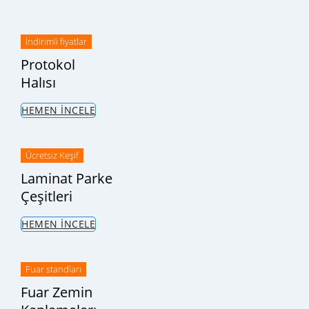
İndirimli fiyatlar
Protokol
Halısı
HEMEN İNCELE
Ücretsiz Keşif
Laminat Parke
Çeşitleri
HEMEN İNCELE
Fuar standları
Fuar Zemin