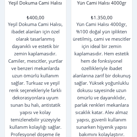
Yeşil Dokuma Cami Halısı
Yün Cami Halısı 4000gr
₺400,00
₺1.350,00
Yeşil Dokuma Cami Halısı,
Yün Cami Halısı 4000gr,
ibadet alanları için özel
%100 doğal yün iplikten
olarak tasarlanmış
üretilmiş, cami ve mescitler
dayanıklı ve estetik bir
için ideal bir zemin
zemin kaplamasıdır.
kaplamasıdır. Hem estetik
Camiler, mescitler, yurtlar
hem de fonksiyonel
ve benzeri mekanlarda
özellikleriyle ibadet
uzun ömürlü kullanım
alanlarına zarif bir dokunuş
sağlar. Turkuaz ve yeşil
sağlar. Yüksek yoğunluklu
renk seçenekleriyle farklı
dokusu sayesinde uzun
dekorasyonlara uyum
ömürlü ve dayanıklıdır,
sunan bu halı, antistatik
parlak renkleri mekanlara
yapısı ve kolay
sıcaklık katar. Alev almaz
temizlenebilir yüzeyiyle
yapısı, güvenli kullanım
kullanım kolaylığı sağlar.
sunarken hijyenik yapısı
Profesyonel döşeme ile
bakımını kolaylaştırır.