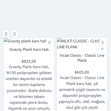
profesyonel bir görünüm
kazandırır. Temizlik ve
bakımda basit yöntemlerle
uzun ömürlü kullanım
sağlar, böylece kullanım
sonrası pratiklik sunar.
Gravıty Plank Karo Halı
İncati Classic - Classic Line
Plank
₺825,00
Gravity Plank Karo Halı,
₺605,00
%100 polipropilen iplikten
İncati Classic - Classic Line
üretilen dayanıklı ve estetik
Plank karo halı, şık
bir zemin kaplama
asimetrik çizgili tasarımı ve
çözümüdür. Bukle dokusu
dayanıklı polypropylen
ve bitümen tabanı
yapısıyla ofis, otel, mağaza,
sayesinde çevre dostu,
okul gibi çok çeşitli
hijyenik ve uzun ömürlü