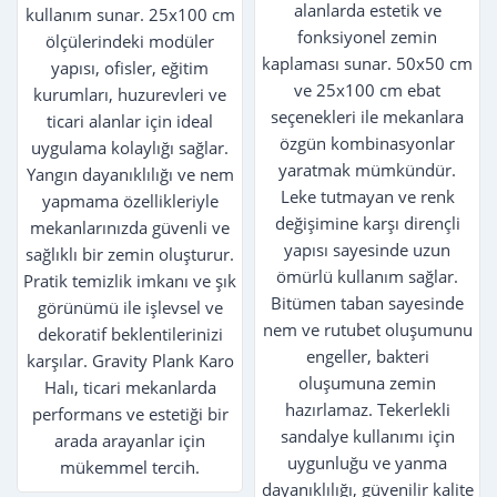
alanlarda estetik ve
kullanım sunar. 25x100 cm
fonksiyonel zemin
ölçülerindeki modüler
kaplaması sunar. 50x50 cm
yapısı, ofisler, eğitim
ve 25x100 cm ebat
kurumları, huzurevleri ve
seçenekleri ile mekanlara
ticari alanlar için ideal
özgün kombinasyonlar
uygulama kolaylığı sağlar.
yaratmak mümkündür.
Yangın dayanıklılığı ve nem
Leke tutmayan ve renk
yapmama özellikleriyle
değişimine karşı dirençli
mekanlarınızda güvenli ve
yapısı sayesinde uzun
sağlıklı bir zemin oluşturur.
ömürlü kullanım sağlar.
Pratik temizlik imkanı ve şık
Bitümen taban sayesinde
görünümü ile işlevsel ve
nem ve rutubet oluşumunu
dekoratif beklentilerinizi
engeller, bakteri
karşılar. Gravity Plank Karo
oluşumuna zemin
Halı, ticari mekanlarda
hazırlamaz. Tekerlekli
performans ve estetiği bir
sandalye kullanımı için
arada arayanlar için
uygunluğu ve yanma
mükemmel tercih.
dayanıklılığı, güvenilir kalite