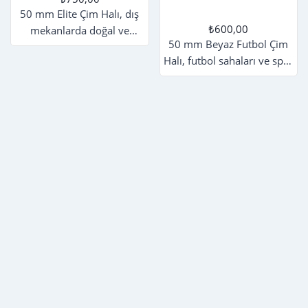
50 mm Elite Çim Halı, dış
₺600,00
mekanlarda doğal ve
50 mm Beyaz Futbol Çim
estetik bir zemin kaplaması
Halı, futbol sahaları ve spor
arayanlar için mükemmel
alanları için tasarlanmış
bir seçimdir. Canlı ve doğal
yüksek kaliteli suni çim
yeşil tonu ile gerçek çime
zemin kaplamasıdır. Doğal
yakın bir görünüm sunar.
çime yakın görünümü ve
Yumuşak dokusu
dokusuyla estetik bir
sayesinde çıplak ayakla
kullanım sunar. UV
kullanımda konfor sağlar,
dayanıklılığı sayesinde renk
çocuklu aileler ve yoğun
solmasına karşı dirençlidir,
kullanım alanları için
uzun ömürlü yapısı düşük
idealdir. UV ışınlarına
bakım maliyeti sağlar.
dayanıklı yapısı ile renk
Antistatik ve antibakteriyel
solması yaşanmaz, uzun
özellikleriyle sağlıklı ve
yıllar ilk günkü canlılığını
konforlu oyun alanları
korur. Su geçirgen tabanı
oluşturur. Okullar, spor
sayesinde drenaj sistemi ile