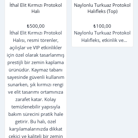
İthal Elit Kırmızı Protokol
Naylonlu Turkuaz Protokol
Halı
Halıfleks (Top)
₺500,00
₺100,00
İthal Elit Kırmızı Protokol
Naylonlu Turkuaz Protokol
Halısı, resmi törenler,
Halıfleks, etkinlik ve
açılışlar ve VIP etkinlikler
organizasyonlar için ideal
için özel olarak tasarlanmış
bir zemin kaplama
prestijli bir zemin kaplama
çözümüdür. 2 metre
ürünüdür. Kaymaz tabanı
genişliğindeki bu dayanıklı
sayesinde güvenli kullanım
halıfleks, açılışlar, fuarlar
sunarken, şık kırmızı rengi
ve geçici zemin
ve elit tasarımı ortamınıza
uygulamalarında şık ve
zarafet katar. Kolay
ekonomik bir seçenek
temizlenebilir yapısıyla
sunar. Naylon yapısı
bakım sürecini pratik hale
sayesinde uzun ömürlü
Sa
getirir. Bu halı, özel
kullanım sağlar ve kolay
de
ce
karşılamalarınızda dikkat
temizlenebilir. Hem görsel
çe
çekici ve kaliteli bir zemin
olarak canlı turkuaz