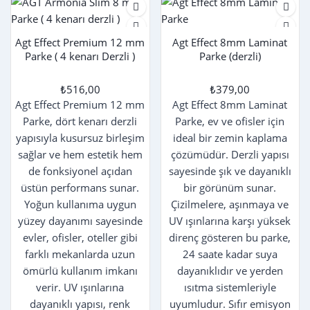
Agt Effect Premium 12 mm
Agt Effect 8mm Laminat
Parke ( 4 kenarı Derzli )
Parke (derzli)
₺516,00
₺379,00
Agt Effect Premium 12 mm
Agt Effect 8mm Laminat
Parke, dört kenarı derzli
Parke, ev ve ofisler için
yapısıyla kusursuz birleşim
ideal bir zemin kaplama
sağlar ve hem estetik hem
çözümüdür. Derzli yapısı
de fonksiyonel açıdan
sayesinde şık ve dayanıklı
üstün performans sunar.
bir görünüm sunar.
Yoğun kullanıma uygun
Çizilmelere, aşınmaya ve
yüzey dayanımı sayesinde
UV ışınlarına karşı yüksek
evler, ofisler, oteller gibi
direnç gösteren bu parke,
farklı mekanlarda uzun
24 saate kadar suya
ömürlü kullanım imkanı
dayanıklıdır ve yerden
verir. UV ışınlarına
ısıtma sistemleriyle
dayanıklı yapısı, renk
uyumludur. Sıfır emisyon