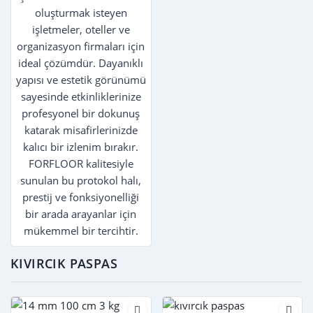
vri
oluşturmak isteyen
rengiyle mekanlarınıza
mi
işletmeler, oteller ve
dinamizm katar hem de
çi
organizasyon firmaları için
işlevselliği ile zemin
ideal çözümdür. Dayanıklı
koruma ihtiyacınızı
yapısı ve estetik görünümü
karşılar. FORFLOOR
sayesinde etkinliklerinize
kalitesiyle güvenilir ve
profesyonel bir dokunuş
uygun fiyatlı zemin
katarak misafirlerinizde
kaplaması arayan
kalıcı bir izlenim bırakır.
işletmeler ve organizatörler
FORFLOOR kalitesiyle
için tasarlandı.
sunulan bu protokol halı,
prestij ve fonksiyonelliği
bir arada arayanlar için
mükemmel bir tercihtir.
KIVIRCIK PASPAS