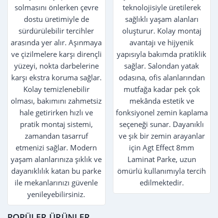
solmasını önlerken çevre
teknolojisiyle üretilerek
dostu üretimiyle de
sağlıklı yaşam alanları
sürdürülebilir tercihler
oluşturur. Kolay montaj
arasında yer alır. Aşınmaya
avantajı ve hijyenik
ve çizilmelere karşı dirençli
yapısıyla bakımda pratiklik
yüzeyi, nokta darbelerine
sağlar. Salondan yatak
karşı ekstra koruma sağlar.
odasına, ofis alanlarından
Kolay temizlenebilir
mutfağa kadar pek çok
olması, bakımını zahmetsiz
mekânda estetik ve
hale getirirken hızlı ve
fonksiyonel zemin kaplama
pratik montaj sistemi,
seçeneği sunar. Dayanıklı
zamandan tasarruf
ve şık bir zemin arayanlar
etmenizi sağlar. Modern
için Agt Effect 8mm
yaşam alanlarınıza şıklık ve
Laminat Parke, uzun
dayanıklılık katan bu parke
ömürlü kullanımıyla tercih
ile mekanlarınızı güvenle
edilmektedir.
yenileyebilirsiniz.
POPÜLER ÜRÜNLER