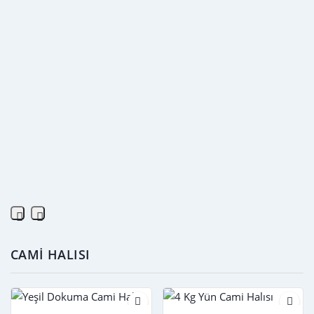
tesisleri, antrenman
uyumludur, nem ve küf
sahaları ve açık hava
oluşumunu engeller.
etkinlikleri için ideal
Balkon, teras, bahçe, kafe
çözümdür. FORFLOOR
gibi farklı dış mekanlarda
kalitesiyle dayanıklı ve
kolayca uygulanabilir. Hem
işlevsel suni çim halıyı
ticari hem bireysel
tercih ederek, spor
kullanıcılar için dayanıklı ve
alanlarınızı hem görsel
şık bir çözümdür.
hem de performans
FORFLOOR kalitesiyle dış
açısından üst seviyeye
mekanlarınıza değer
taşıyabilirsiniz.
katacak bu çim halı, kolay
montaj ve bakım
avantajlarıyla da kullanıcı
dostudur.
CAMİ HALISI