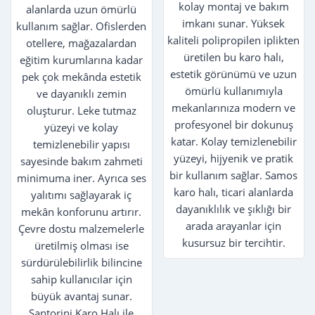
kolay montaj ve bakım
alanlarda uzun ömürlü
imkanı sunar. Yüksek
kullanım sağlar. Ofislerden
kaliteli polipropilen iplikten
otellere, mağazalardan
üretilen bu karo halı,
eğitim kurumlarına kadar
estetik görünümü ve uzun
pek çok mekânda estetik
ömürlü kullanımıyla
ve dayanıklı zemin
mekanlarınıza modern ve
oluşturur. Leke tutmaz
profesyonel bir dokunuş
yüzeyi ve kolay
katar. Kolay temizlenebilir
temizlenebilir yapısı
yüzeyi, hijyenik ve pratik
sayesinde bakım zahmeti
bir kullanım sağlar. Samos
minimuma iner. Ayrıca ses
karo halı, ticari alanlarda
yalıtımı sağlayarak iç
dayanıklılık ve şıklığı bir
mekân konforunu artırır.
arada arayanlar için
Çevre dostu malzemelerle
kusursuz bir tercihtir.
üretilmiş olması ise
sürdürülebilirlik bilincine
sahip kullanıcılar için
büyük avantaj sunar.
Santorini Karo Halı ile