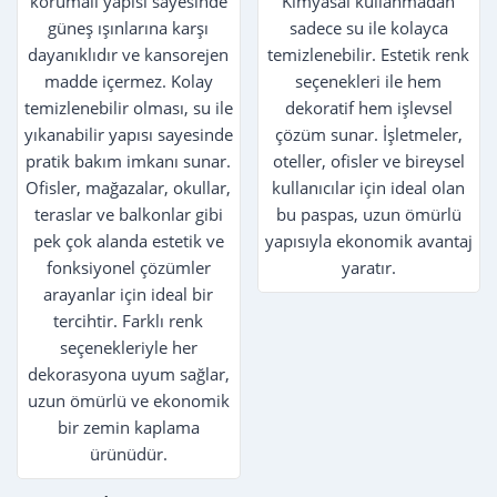
korumalı yapısı sayesinde
Kimyasal kullanmadan
güneş ışınlarına karşı
sadece su ile kolayca
dayanıklıdır ve kansorejen
temizlenebilir. Estetik renk
madde içermez. Kolay
seçenekleri ile hem
temizlenebilir olması, su ile
dekoratif hem işlevsel
yıkanabilir yapısı sayesinde
çözüm sunar. İşletmeler,
pratik bakım imkanı sunar.
oteller, ofisler ve bireysel
Ofisler, mağazalar, okullar,
kullanıcılar için ideal olan
teraslar ve balkonlar gibi
bu paspas, uzun ömürlü
pek çok alanda estetik ve
yapısıyla ekonomik avantaj
fonksiyonel çözümler
yaratır.
arayanlar için ideal bir
tercihtir. Farklı renk
seçenekleriyle her
dekorasyona uyum sağlar,
uzun ömürlü ve ekonomik
bir zemin kaplama
ürünüdür.