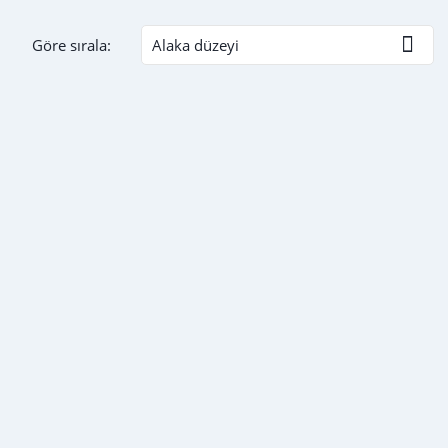

Göre sırala:
Alaka düzeyi