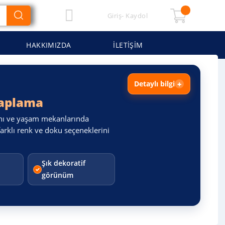
Hesabım
Giriş- Kaydol
My Cart
HAKKIMIZDA
İLETIŞIM
Detaylı bilgi
Kaplama
lanı ve yaşam mekanlarında
arklı renk ve doku seçeneklerini
Şık dekoratif
görünüm