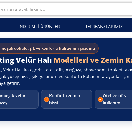
İNDIRIMLI ÜRÜNLER
REFREANSLARIMIZ
```
muşak dokulu, şık ve konforlu halı zemin çözümü
ting Velür Halı
Modelleri ve Zemin 
g Velür Halı kategorisi; otel, ofis, mağaza, showroom, toplantı a
k yüzey hissi, şık görünüm ve konforlu kullanım arayanlar için f
aya getirir.
umuşak velür
Konforlu zemin
Otel ve ofis
üzey
hissi
kullanımı