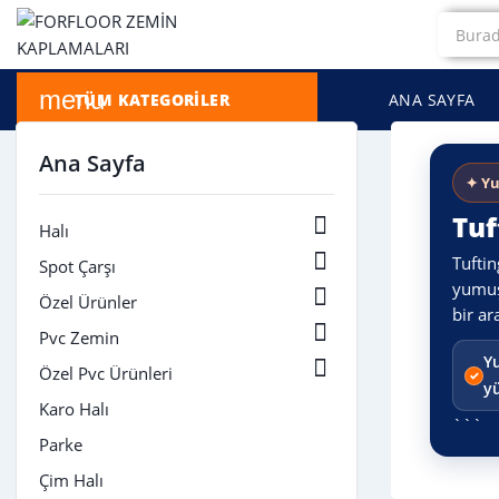
menu
TÜM KATEGORILER
ANA SAYFA
Ana Sayfa
✦ Yu
Tuf

Halı

Tuftin
Spot Çarşı
yumuşa

Özel Ürünler
bir ar

Pvc Zemin
Y

Özel Pvc Ürünleri
y
Karo Halı
```
Parke
Çim Halı