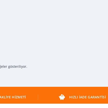
eler gösteriliyor.
AKLIYE HIZMETI
HIZLI IADE GARANTISI