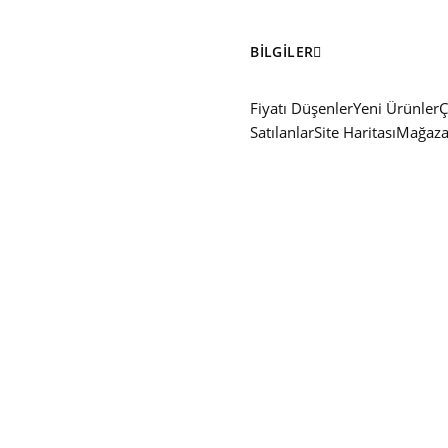
BILGILER
Fiyatı Düşenler
Yeni Ürünler
Ç
Satılanlar
Site Haritası
Mağaza