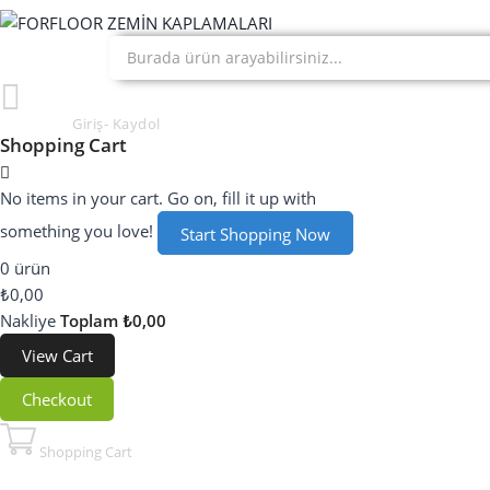
Hesabım
Giriş- Kaydol
Shopping Cart
No items in your cart. Go on, fill it up with
something you love!
Start Shopping Now
0 ürün
₺0,00
Nakliye
Toplam
₺0,00
View Cart
Checkout
Shopping Cart
My Cart