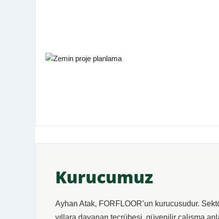
Kurucumuz
Ayhan Atak, FORFLOOR’un kurucusudur. Sektö
yıllara dayanan tecrübesi, güvenilir çalışma anla