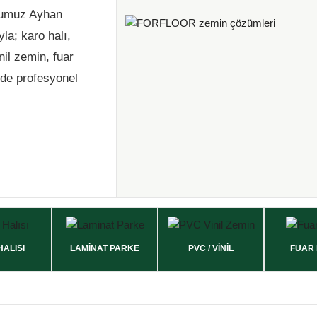
ucumuz Ayhan
la; karo halı,
nil zemin, fuar
nde profesyonel
HALISI
LAMİNAT PARKE
PVC / VİNİL
FUAR 