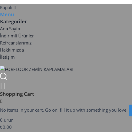
Kapalı
Menü
Kategoriler
Ana Sayfa
İndirimli Ürünler
Refreanslarımız
Hakkımızda
İletişim
Shopping Cart
No items in your cart. Go on, fill it up with something you love!
0 ürün
₺0,00