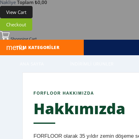
Nakliye
Toplam
₺0,00
View Cart
Checkout
Shopping Cart
menu
TÜM KATEGORILER
ANA SAYFA
İNDIRIMLI ÜRÜNLER
FORFLOOR HAKKIMIZDA
Hakkımızda
FORFLOOR olarak 35 yıldır zemin döşeme sek