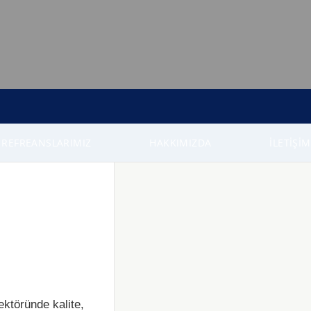
REFREANSLARIMIZ
HAKKIMIZDA
İLETIŞIM
töründe kalite,