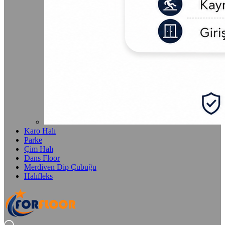
Karo Halı
Parke
Çim Halı
Dans Floor
Merdiven Dip Çubuğu
Halıfleks