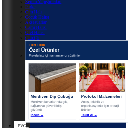
Zemin Yapıştırıcıları
Parke
Çim Halı
Çocuk Halısı
Aksesuarlar
Cami Halısı
Otel Halısı
Çim Çit
FORFLOOR
Özel Ürünler
Projeleriniz için tamamlayıcı çözümler
Merdiven Dip Çubuğu
Protokol Malzemeleri
Merdiven kenarlarında şık,
Açılış, etkinlik ve
sağlam ve güvenli bitiş
organizasyonlar için prestijli
çözümü.
ürünler.
İncele →
Teklif Al →
PVC