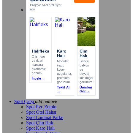
Projeye özel hızlı fiyat
alın
Halıfleks
Karo
Çim
Halı
Halı
Ofis, fuar
ve ticari
Modüler
Bahçe,
alanlara
yapı,
balkon
ekonomik
kolay
ve
çözüm.
uygulama,
peyzaj
premium
için doğal
İncele →
görünüm.
görünüm.
Teklif Al
Ürünleri
→
Gör →
Spot Çarşı
add
remove
Spot Pvc Zemin
Spot Otel Halısı
Spot Laminat Parke
Spot Çim Halı
Spot Karo Halı