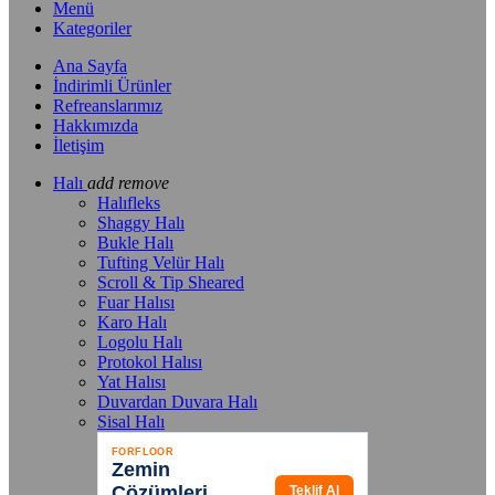
Menü
Kategoriler
Ana Sayfa
İndirimli Ürünler
Refreanslarımız
Hakkımızda
İletişim
Halı
add
remove
Halıfleks
Shaggy Halı
Bukle Halı
Tufting Velür Halı
Scroll & Tip Sheared
Fuar Halısı
Karo Halı
Logolu Halı
Protokol Halısı
Yat Halısı
Duvardan Duvara Halı
Sisal Halı
FORFLOOR
Zemin
Çözümleri
Teklif Al