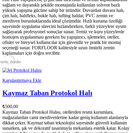
sağlam ve dayanıklı şekilde montajında kullanılan solvent bazlı
yüksek yapışma gücüne sahip bir üründür. Duvardan duvara halı,
çim halı, halıfleks, bukle halı, tufting halılar, PVC zemin ve
merdiven burunluklarında ideal çözümdür. Hızlı kuruma özelliği
sayesinde uygulama sürecini hızlandırırken, farklı yüzeylere uyum
sağlayarak profesyonel sonuçlar sunar. Temiz ve kuru yüzeylerde
homojen uygulanması gereken bu yapıştırıcı, işletmeler, oteller,
ofisler ve bireysel kullanıcılar için güvenilir ve pratik bir montaj
seçeneği sunar. FORFLOOR kalitesiyle uzun ömürlü zemin
kaplamaları için doğru tercihtir.
vorite_border
Karşılaştırmaya Ekle
Kaymaz Taban Protokol Halı
₺500,00
Kaymaz Taban Protokol Halısı, otellerden resmi kurumlara,
mağazalardan cami merdivenlerine kadar geniş kullanım alanlarıyla
dikkat çeker. Kaymaz taban teknolojisi sayesinde güvenli kullanım
sunarken, şık ve dekoratif tasarımıyla mekanlara estetik katar. Kolay