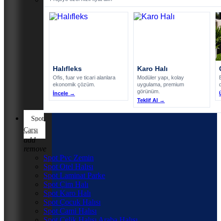
Halıfleks
Karo Halı
Ofis, fuar ve ticari alanlara
Modüler yapı, kolay
ekonomik çözüm.
uygulama, premium
görünüm.
İncele →
Teklif Al →
Spot
Çarşı
add
remove
Spot Pvc Zemin
Spot Otel Halısı
Spot Laminat Parke
Spot Çim Halı
Spot Karo Halı
Spot Çocuk Halısı
Spot Cami Halısı
Spot Çelik Halısı Araba Halısı