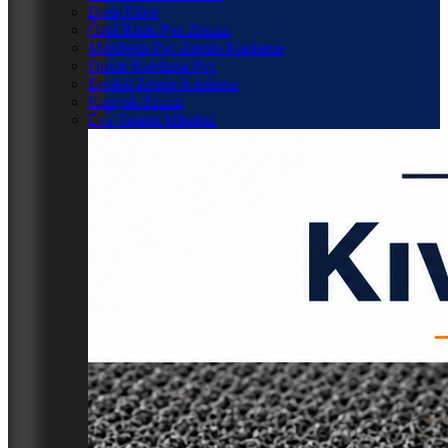
Dans Floor
Özel Renk Pvc Zemin
Merdiven Pvc Zemin Kaplama
Duvar Kaplama Pvc
Epoksi Zemin Kaplama
Kauçuk Zemin
Eva Tatami Mİnderi