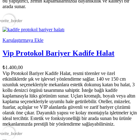
bu yapıştırıcı, zemin kaplamalarınızda dayanıklılık ve kaliteyi bir
arada sunar.
vorite_border
Karşılaştırmaya Ekle
Vip Protokol Bariyer Kadife Halat
₺1.400,00
Vip Protokol Bariyer Kadife Halat, resmi törenler ve özel
etkinliklerde şık ve işlevsel yönlendirme sağlar. 140 ve 150 cm
uzunluk seçenekleriyle mekanlara estetik dokunuş katan bu halat, 3
kollu denizci örgüsü tasarımına sahiptir. İsteğe bağlı kadife
kaplamasıyla lüks görünüm sunar. Uçları kromajlı, boyalı veya altın
kaplama seçenekleriyle uyumlu hale getirilebilir. Oteller, müzeler,
fuarlar, açılışlar ve VIP alanlarda güvenli ve zarif bariyer çözümü
olarak öne çıkar. Dayanıklı yapısı ve kolay montajıyla işletmeler için
ideal tercihtir. Estetik ve fonksiyonelliği bir arada sunan bu ürünle
mekanlarınızda prestijli bir yönlendirme sağlayabilirsiniz.
vorite_border