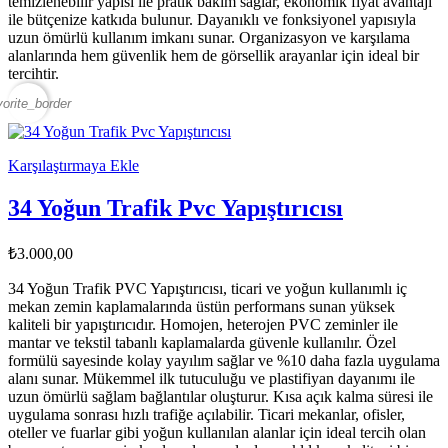
temizlenebilir yapısı ile pratik bakım sağlar, ekonomik fiyat avantajı
ile bütçenize katkıda bulunur. Dayanıklı ve fonksiyonel yapısıyla
uzun ömürlü kullanım imkanı sunar. Organizasyon ve karşılama
alanlarında hem güvenlik hem de görsellik arayanlar için ideal bir
tercihtir.
vorite_border
Karşılaştırmaya Ekle
34 Yoğun Trafik Pvc Yapıştırıcısı
₺3.000,00
34 Yoğun Trafik PVC Yapıştırıcısı, ticari ve yoğun kullanımlı iç
mekan zemin kaplamalarında üstün performans sunan yüksek
kaliteli bir yapıştırıcıdır. Homojen, heterojen PVC zeminler ile
mantar ve tekstil tabanlı kaplamalarda güvenle kullanılır. Özel
formülü sayesinde kolay yayılım sağlar ve %10 daha fazla uygulama
alanı sunar. Mükemmel ilk tutuculuğu ve plastifiyan dayanımı ile
uzun ömürlü sağlam bağlantılar oluşturur. Kısa açık kalma süresi ile
uygulama sonrası hızlı trafiğe açılabilir. Ticari mekanlar, ofisler,
oteller ve fuarlar gibi yoğun kullanılan alanlar için ideal tercih olan