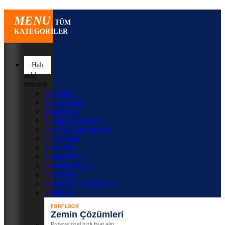
MENU
TÜM
KATEGORILER
Halı
add
remove
Halıfleks
Shaggy Halı
Bukle Halı
Tufting Velür Halı
Scroll & Tip Sheared
Fuar Halısı
Karo Halı
Logolu Halı
Protokol Halısı
Yat Halısı
Duvardan Duvara Halı
Sisal Halı
FORFLOOR
Zemin Çözümleri
Projeye özel hızlı fiyat alın