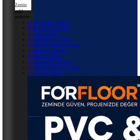
Zemin
add
remove
Homojen Pvc Zemin
Heterojen Pvc Zemin
Spor Pvc Zemin
Kondaktif Pvc Zemin
Linolyum Zemin Kaplama
Akustik Pvc Zemin
Paralı Pvc Zemin
Ekonomik Pvc Zemin
Çocuk Desenli Pvc Zemin
LVT Vinil Zemin