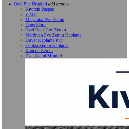
Özel Pvc Ürünleri
add
remove
Kıvırcık Paspas
Z Mat
Muşamba Pvc Zemin
Dans Floor
Özel Renk Pvc Zemin
Merdiven Pvc Zemin Kaplama
Duvar Kaplama Pvc
Epoksi Zemin Kaplama
Kauçuk Zemin
Eva Tatami Mİnderi