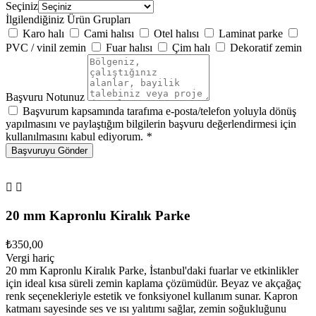
Seçiniz
İlgilendiğiniz Ürün Grupları
Karo halı
Cami halısı
Otel halısı
Laminat parke
PVC / vinil zemin
Fuar halısı
Çim halı
Dekoratif zemin
Başvuru Notunuz
Başvurum kapsamında tarafıma e-posta/telefon yoluyla dönüş
yapılmasını ve paylaştığım bilgilerin başvuru değerlendirmesi için
kullanılmasını kabul ediyorum.
*
Başvuruyu Gönder


20 mm Kapronlu Kiralık Parke
₺350,00
Vergi hariç
20 mm Kapronlu Kiralık Parke, İstanbul'daki fuarlar ve etkinlikler
için ideal kısa süreli zemin kaplama çözümüdür. Beyaz ve akçağaç
renk seçenekleriyle estetik ve fonksiyonel kullanım sunar. Kapron
katmanı sayesinde ses ve ısı yalıtımı sağlar, zemin soğukluğunu