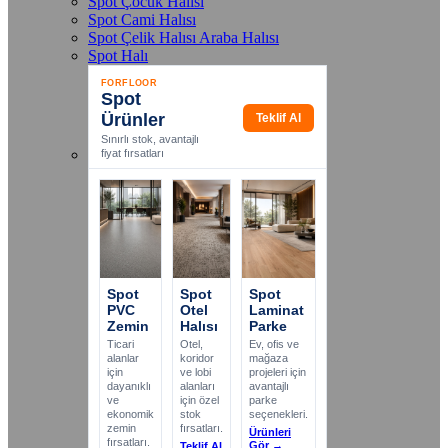
Spot Çocuk Halısı
Spot Cami Halısı
Spot Çelik Halısı Araba Halısı
Spot Halı
FORFLOOR
Spot
Ürünler
Teklif Al
Sınırlı stok, avantajlı
fiyat fırsatları
Spot
Spot
Spot
PVC
Otel
Laminat
Zemin
Halısı
Parke
Ticari
Otel,
Ev, ofis ve
alanlar
koridor
mağaza
için
ve lobi
projeleri için
dayanıklı
alanları
avantajlı
ve
için özel
parke
ekonomik
stok
seçenekleri.
zemin
fırsatları.
Ürünleri
fırsatları.
Gör →
Teklif Al