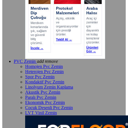
Merdiven
Protokol
Araba
Dip
Malzemeleri
Halısı
Çubuğu
Açılış, etkinlik
Araç içi
ve
zeminler
Merdiven
organizasyonlar
için
kenarlarında
için prestijli
dayanıklı
şık, sağlam
ürünler.
ve kolay
ve güvenli
temizlenir
bitiş
Teklif Al →
çözümler.
çözümü.
Ürünleri
İncele →
Gör →
PVC Zemin
add
remove
Homojen Pvc Zemin
Heterojen Pvc Zemin
Spor Pvc Zemin
Kondaktif Pvc Zemin
Linolyum Zemin Kaplama
Akustik Pvc Zemin
Paralı Pvc Zemin
Ekonomik Pvc Zemin
Çocuk Desenli Pvc Zemin
LVT Vinil Zemin