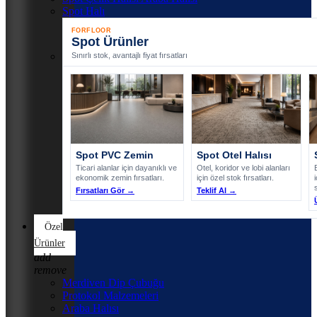
Spot Halı
FORFLOOR
Spot Ürünler
Sınırlı stok, avantajlı fiyat fırsatları
Spot PVC Zemin
Spot Otel Halısı
Ticari alanlar için dayanıklı ve
Otel, koridor ve lobi alanları
ekonomik zemin fırsatları.
için özel stok fırsatları.
Fırsatları Gör →
Teklif Al →
Özel
Ürünler
add
remove
Merdiven Dip Çubuğu
Protokol Malzemeleri
Araba Halısı