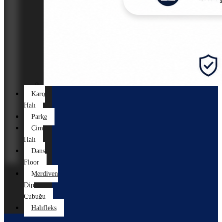
Karo
Halı
Parke
Çim
Halı
Dans
Floor
Merdiven
Dip
Çubuğu
Halıfleks