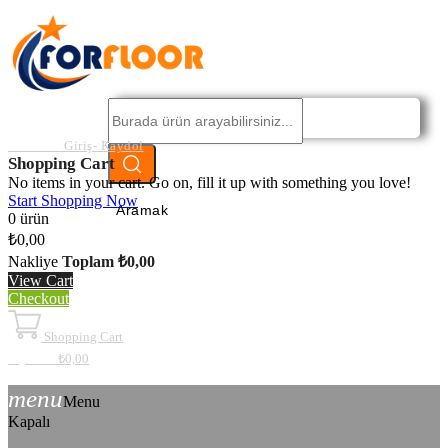
Hesabım
Giriş- Kaydol
Shopping Cart
No items in your cart. Go on, fill it up with something you love!
Start Shopping Now
Aramak
0 ürün
₺0,00
Nakliye
Toplam
₺0,00
View Cart
Checkout
Shopping Cart
My Cart
₺0,00
menu
Menu
Kapalı