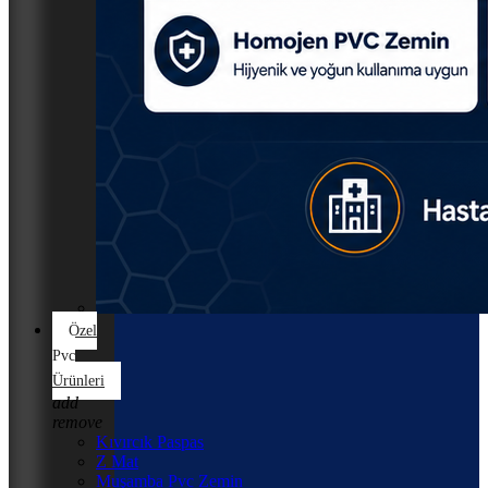
Özel
Pvc
Ürünleri
add
remove
Kıvırcık Paspas
Z Mat
Muşamba Pvc Zemin