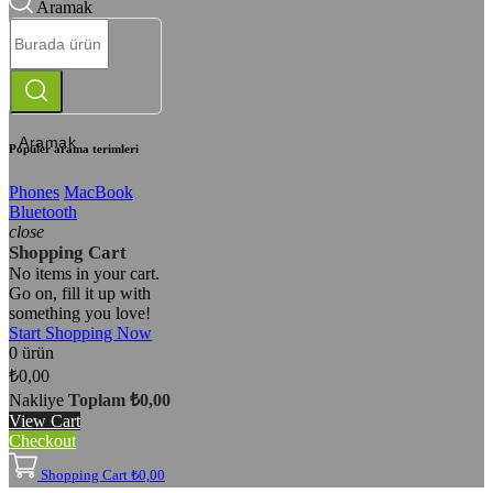
Aramak
Aramak
Popüler arama terimleri
Phones
MacBook
Bluetooth
close
Shopping Cart
No items in your cart.
Go on, fill it up with
something you love!
Start Shopping Now
0 ürün
₺0,00
Nakliye
Toplam
₺0,00
View Cart
Checkout
Shopping Cart
₺0,00